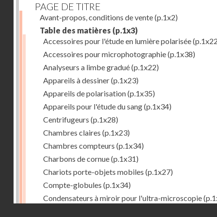
PAGE DE TITRE
Avant-propos, conditions de vente
(p.1x2)
Table des matières
(p.1x3)
Accessoires pour l'étude en lumière polarisée
(p.1x22
Accessoires pour microphotographie
(p.1x38)
Analyseurs a limbe gradué
(p.1x22)
Appareils à dessiner
(p.1x23)
Appareils de polarisation
(p.1x35)
Appareils pour l'étude du sang
(p.1x34)
Centrifugeurs
(p.1x28)
Chambres claires
(p.1x23)
Chambres compteurs
(p.1x34)
Charbons de cornue
(p.1x31)
Chariots porte-objets mobiles
(p.1x27)
Compte-globules
(p.1x34)
Condensateurs à miroir pour l'ultra-microscopie
(p.1
Droits réservés - CNAM
Condensateurs d'Abbe
(p.1x7)