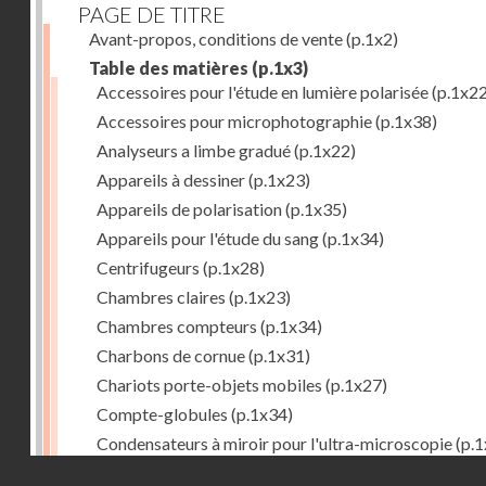
PAGE DE TITRE
Avant-propos, conditions de vente
(p.1x2)
Table des matières
(p.1x3)
Accessoires pour l'étude en lumière polarisée
(p.1x22
Accessoires pour microphotographie
(p.1x38)
Analyseurs a limbe gradué
(p.1x22)
Appareils à dessiner
(p.1x23)
Appareils de polarisation
(p.1x35)
Appareils pour l'étude du sang
(p.1x34)
Centrifugeurs
(p.1x28)
Chambres claires
(p.1x23)
Chambres compteurs
(p.1x34)
Charbons de cornue
(p.1x31)
Chariots porte-objets mobiles
(p.1x27)
Compte-globules
(p.1x34)
Condensateurs à miroir pour l'ultra-microscopie
(p.1
Droits réservés - CNAM
Condensateurs d'Abbe
(p.1x7)