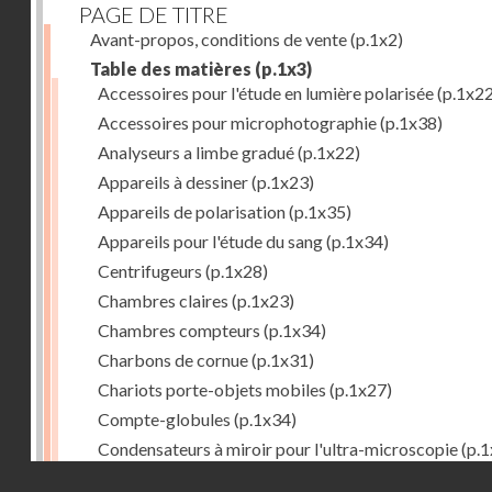
PAGE DE TITRE
Avant-propos, conditions de vente
(p.1x2)
Table des matières
(p.1x3)
Accessoires pour l'étude en lumière polarisée
(p.1x22
Accessoires pour microphotographie
(p.1x38)
Analyseurs a limbe gradué
(p.1x22)
Appareils à dessiner
(p.1x23)
Appareils de polarisation
(p.1x35)
Appareils pour l'étude du sang
(p.1x34)
Centrifugeurs
(p.1x28)
Chambres claires
(p.1x23)
Chambres compteurs
(p.1x34)
Charbons de cornue
(p.1x31)
Chariots porte-objets mobiles
(p.1x27)
Compte-globules
(p.1x34)
Condensateurs à miroir pour l'ultra-microscopie
(p.1
Droits réservés - CNAM
Condensateurs d'Abbe
(p.1x7)