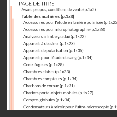
PAGE DE TITRE
Avant-propos, conditions de vente
(p.1x2)
Table des matières
(p.1x3)
Accessoires pour l'étude en lumière polarisée
(p.1x22
Accessoires pour microphotographie
(p.1x38)
Analyseurs a limbe gradué
(p.1x22)
Appareils à dessiner
(p.1x23)
Appareils de polarisation
(p.1x35)
Appareils pour l'étude du sang
(p.1x34)
Centrifugeurs
(p.1x28)
Chambres claires
(p.1x23)
Chambres compteurs
(p.1x34)
Charbons de cornue
(p.1x31)
Chariots porte-objets mobiles
(p.1x27)
Compte-globules
(p.1x34)
Condensateurs à miroir pour l'ultra-microscopie
(p.1
Droits réservés - CNAM
Condensateurs d'Abbe
(p.1x7)