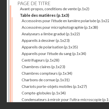
PAGE DE TITRE
Avant-propos, conditions de vente
(p.1x2)
Table des matières
(p.1x3)
Accessoires pour l'étude en lumière polarisée
(p.1x22
Accessoires pour microphotographie
(p.1x38)
Analyseurs a limbe gradué
(p.1x22)
Appareils à dessiner
(p.1x23)
Appareils de polarisation
(p.1x35)
Appareils pour l'étude du sang
(p.1x34)
Centrifugeurs
(p.1x28)
Chambres claires
(p.1x23)
Chambres compteurs
(p.1x34)
Charbons de cornue
(p.1x31)
Chariots porte-objets mobiles
(p.1x27)
Compte-globules
(p.1x34)
Condensateurs à miroir pour l'ultra-microscopie
(p.1
Droits réservés - CNAM
Condensateurs d'Abbe
(p.1x7)