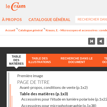
À PROPOS
CATALOGUE GÉNÉRAL
Accueil
Catalogue général
Krauss, E. - Microscopes et accessoires : cond
TABLE
TABLE DES
RECHERCHE DANS LE
T
DES
ILLUSTRATIONS
DOCUMENT
OC
MATIÈRES
Première image
PAGE DE TITRE
Avant-propos, conditions de vente
(p.1x2)
Table des matières
(p.1x3)
Accessoires pour l'étude en lumière polarisée
(p.1x22
Accessoires pour microphotographie
(p.1x38)