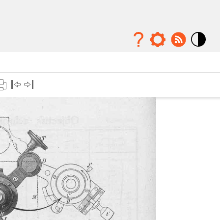
Mode
contraste
élévé