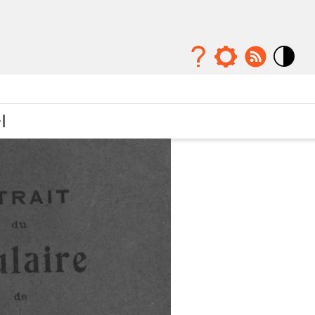
Mode
contraste
élévé