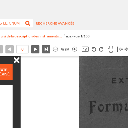
RECHERCHE AVANCÉE
suivi de la description des instruments ...
n.n. - vue 1/100
90%
EXTE
ÉRISÉ