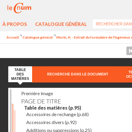
À PROPOS
CATALOGUE GÉNÉRAL
Accueil
Catalogue général
Morin, H. - Extrait du formulaire de l'ingénieur 
TABLE
T
DES
RECHERCHE DANS LE DOCUMENT
OC
MATIÈRES
Première image
PAGE DE TITRE
Table des matières
(p.95)
Accessoires de rechange
(p.68)
Accessoires divers
(p.92)
Additions ou suppressions
(p.25)