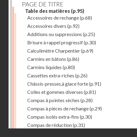
PAGE DE TITRE
Table des matières
(p.95)
Accessoires de rechange
(p.68)
Accessoires divers
(p.92)
Additions ou suppressions
(p.25)
Brisure à rappel progressif
(p.30)
Calculimètre Charpentier
(p.69)
Carmins en bâtons
(p.86)
Carmins liquides
(p.80)
Cassettes extra-riches
(p.26)
Châssis-presses,à glace forte
(p.91)
Colles et gommes diverses
(p.81)
Compas â pointes sèches
(p.28)
Compas à pièces de rechange
(p.29)
Compas isolés extra-fins
(p.30)
Compas de réduction
(p.31)
Droits réservés - CNAM
Compas à verge
(p.32)