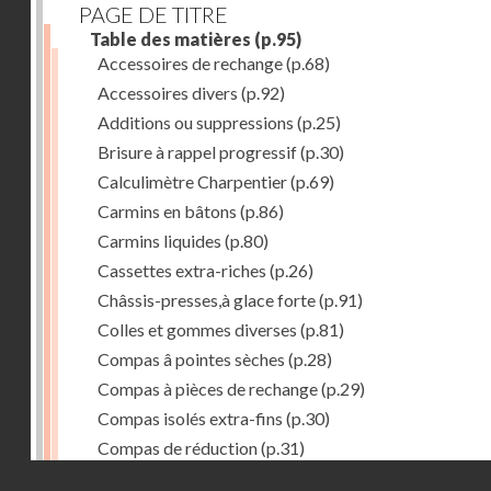
PAGE DE TITRE
Table des matières
(p.95)
Accessoires de rechange
(p.68)
Accessoires divers
(p.92)
Additions ou suppressions
(p.25)
Brisure à rappel progressif
(p.30)
Calculimètre Charpentier
(p.69)
Carmins en bâtons
(p.86)
Carmins liquides
(p.80)
Cassettes extra-riches
(p.26)
Châssis-presses,à glace forte
(p.91)
Colles et gommes diverses
(p.81)
Compas â pointes sèches
(p.28)
Compas à pièces de rechange
(p.29)
Compas isolés extra-fins
(p.30)
Compas de réduction
(p.31)
Droits réservés - CNAM
Compas à verge
(p.32)