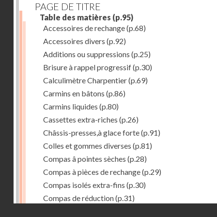
PAGE DE TITRE
Table des matières
(p.95)
Accessoires de rechange
(p.68)
Accessoires divers
(p.92)
Additions ou suppressions
(p.25)
Brisure à rappel progressif
(p.30)
Calculimètre Charpentier
(p.69)
Carmins en bâtons
(p.86)
Carmins liquides
(p.80)
Cassettes extra-riches
(p.26)
Châssis-presses,à glace forte
(p.91)
Colles et gommes diverses
(p.81)
Compas â pointes sèches
(p.28)
Compas à pièces de rechange
(p.29)
Compas isolés extra-fins
(p.30)
Compas de réduction
(p.31)
Droits réservés - CNAM
Compas à verge
(p.32)