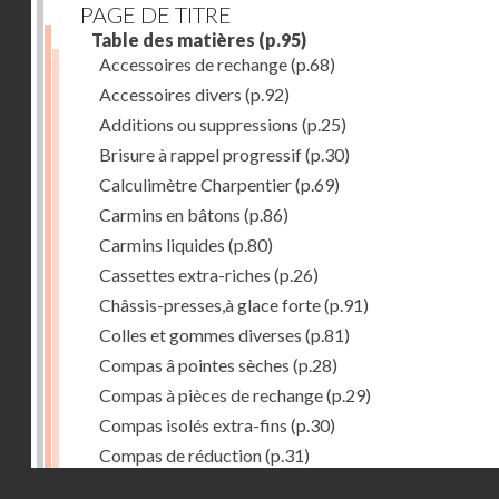
PAGE DE TITRE
Table des matières
(p.95)
Accessoires de rechange
(p.68)
Accessoires divers
(p.92)
Additions ou suppressions
(p.25)
Brisure à rappel progressif
(p.30)
Calculimètre Charpentier
(p.69)
Carmins en bâtons
(p.86)
Carmins liquides
(p.80)
Cassettes extra-riches
(p.26)
Châssis-presses,à glace forte
(p.91)
Colles et gommes diverses
(p.81)
Compas â pointes sèches
(p.28)
Compas à pièces de rechange
(p.29)
Compas isolés extra-fins
(p.30)
Compas de réduction
(p.31)
Droits réservés - CNAM
Compas à verge
(p.32)