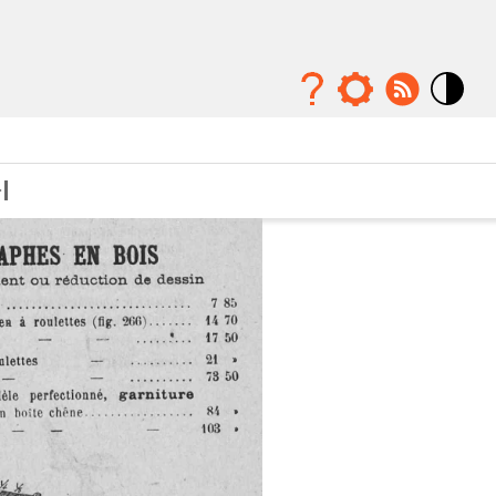
Mode
contraste
élévé