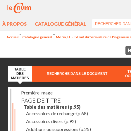
À PROPOS
CATALOGUE GÉNÉRAL
Accueil
Catalogue général
Morin, H. - Extrait du formulaire de l'ingénieur 
TABLE
T
DES
RECHERCHE DANS LE DOCUMENT
OC
MATIÈRES
Première image
PAGE DE TITRE
Table des matières
(p.95)
Accessoires de rechange
(p.68)
Accessoires divers
(p.92)
Additions ou suppressions
(p.25)