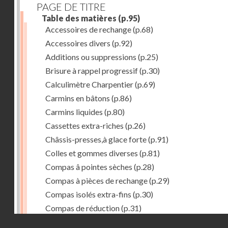
PAGE DE TITRE
Table des matières
(p.95)
Accessoires de rechange
(p.68)
Accessoires divers
(p.92)
Additions ou suppressions
(p.25)
Brisure à rappel progressif
(p.30)
Calculimètre Charpentier
(p.69)
Carmins en bâtons
(p.86)
Carmins liquides
(p.80)
Cassettes extra-riches
(p.26)
Châssis-presses,à glace forte
(p.91)
Colles et gommes diverses
(p.81)
Compas â pointes sèches
(p.28)
Compas à pièces de rechange
(p.29)
Compas isolés extra-fins
(p.30)
Compas de réduction
(p.31)
Droits réservés - CNAM
Compas à verge
(p.32)