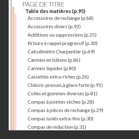
PAGE DE TITRE
Table des matières
(p.95)
Accessoires de rechange
(p.68)
Accessoires divers
(p.92)
Additions ou suppressions
(p.25)
Brisure à rappel progressif
(p.30)
Calculimètre Charpentier
(p.69)
Carmins en bâtons
(p.86)
Carmins liquides
(p.80)
Cassettes extra-riches
(p.26)
Châssis-presses,à glace forte
(p.91)
Colles et gommes diverses
(p.81)
Compas â pointes sèches
(p.28)
Compas à pièces de rechange
(p.29)
Compas isolés extra-fins
(p.30)
Compas de réduction
(p.31)
Droits réservés - CNAM
Compas à verge
(p.32)