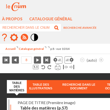
À PROPOS
CATALOGUE GÉNÉRAL
RECHERCHE AVANCÉE
Mode
contraste
Accueil
Catalogue général
p.8 - vue 10/64
élévé
(auto)
TABLE
TABLE DES
RECHERCHE DANS LE
T
DES
ILLUSTRATIONS
DOCUMENT
OC
MATIÈRES
PAGE DE TITRE (Première image)
Table des matières
(p.57)