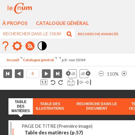
À PROPOS
CATALOGUE GÉNÉRAL
RECHERCHE AVANCÉE
Mode
contraste
Accueil
Catalogue général
p.8 - vue 10/64
élévé
110%
TABLE
TABLE DES
RECHERCHE DANS LE
T
DES
ILLUSTRATIONS
DOCUMENT
OC
MATIÈRES
PAGE DE TITRE (Première image)
Table des matières
(p.57)