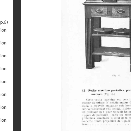
p.6)
tion
tion
tion
tion
tion
tion
tion
tion