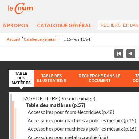
À PROPOS
CATALOGUE GÉNÉRAL
Accueil
Catalogue général
p.16 - vue 18/64
TABLE
TABLE DES
RECHERCHE DANS LE
T
DES
ILLUSTRATIONS
DOCUMENT
OC
MATIÈRES
PAGE DE TITRE (Première image)
Table des matières
(p.57)
Accessoires pour fours électriques
(p.48)
Accessoires pour machines à polir les métaux
(p.15)
Accessoires pour machines à polir les métaux
(p.16)
Accessoires pour métallographie
(p.6)