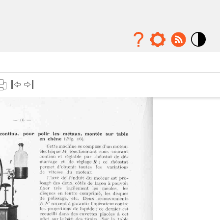
Mode
contraste
élévé