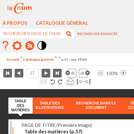
À PROPOS
CATALOGUE GÉNÉRAL
RECHERCHE AVANCÉE
Mode
contraste
Accueil
Catalogue général
p.17 - vue 19/64
élévé
100%
TABLE
TABLE DES
RECHERCHE DANS LE
T
DES
ILLUSTRATIONS
DOCUMENT
OC
MATIÈRES
PAGE DE TITRE (Première image)
Table des matières
(p.57)