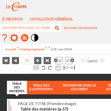
À PROPOS
CATALOGUE GÉNÉRAL
RECHERCHE AVANCÉE
Mode
contraste
Accueil
Catalogue général
p.18 - vue 20/64
élévé
(auto)
TABLE
TABLE DES
RECHERCHE DANS LE
T
DES
ILLUSTRATIONS
DOCUMENT
OC
MATIÈRES
PAGE DE TITRE (Première image)
Table des matières
(p.57)