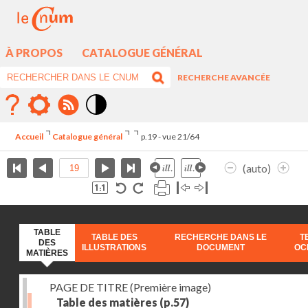
À PROPOS
CATALOGUE GÉNÉRAL
RECHERCHE AVANCÉE
Mode
contraste
Accueil
Catalogue général
p.19 - vue 21/64
élévé
(auto)
TABLE
TABLE DES
RECHERCHE DANS LE
T
DES
ILLUSTRATIONS
DOCUMENT
OC
MATIÈRES
PAGE DE TITRE (Première image)
Table des matières
(p.57)