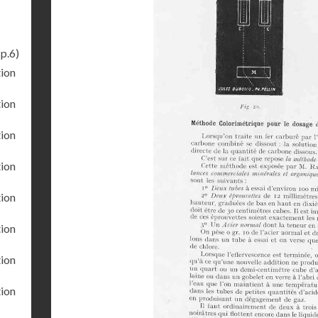
p.6)
tion
tion
tion
tion
tion
tion
tion
tion