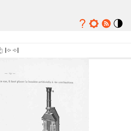
Mode
contraste
élévé