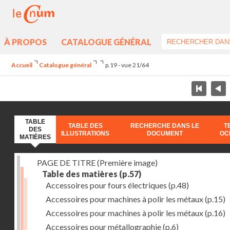
À PROPOS
CATALOGUE GÉNÉRAL
Accueil
Catalogue général
p.19 - vue 21/64
TABLE
TABLE DES
RECHERCHE DANS LE
T
DES
ILLUSTRATIONS
DOCUMENT
OC
MATIÈRES
PAGE DE TITRE (Première image)
Table des matières
(p.57)
Accessoires pour fours électriques
(p.48)
Accessoires pour machines à polir les métaux
(p.15)
Accessoires pour machines à polir les métaux
(p.16)
Accessoires pour métallographie
(p.6)