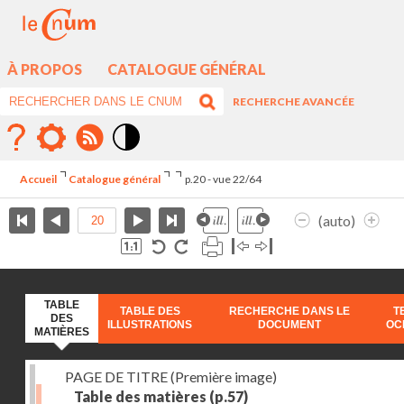
À PROPOS
CATALOGUE GÉNÉRAL
RECHERCHE AVANCÉE
Mode
contraste
Accueil
Catalogue général
p.20 - vue 22/64
élévé
(auto)
TABLE
TABLE DES
RECHERCHE DANS LE
T
DES
ILLUSTRATIONS
DOCUMENT
OC
MATIÈRES
PAGE DE TITRE (Première image)
Table des matières
(p.57)