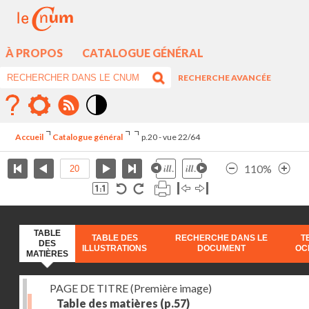
À PROPOS
CATALOGUE GÉNÉRAL
RECHERCHE AVANCÉE
Mode
contraste
Accueil
Catalogue général
p.20 - vue 22/64
élévé
110%
TABLE
TABLE DES
RECHERCHE DANS LE
T
DES
ILLUSTRATIONS
DOCUMENT
OC
MATIÈRES
PAGE DE TITRE (Première image)
Table des matières
(p.57)