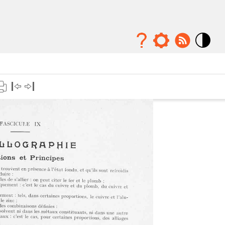
Mode
contraste
élévé