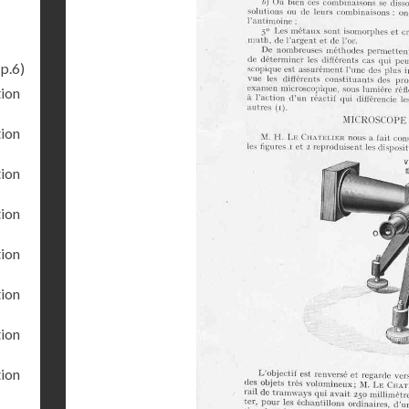
p.6)
tion
tion
tion
tion
tion
tion
tion
tion