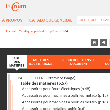
À PROPOS
CATALOGUE GÉNÉRAL
Accueil
Catalogue général
p.3 - vue 5/64
TABLE
TABLE DES
RECHERCHE DANS LE
T
DES
ILLUSTRATIONS
DOCUMENT
OC
MATIÈRES
PAGE DE TITRE (Première image)
Table des matières
(p.57)
Accessoires pour fours électriques
(p.48)
Accessoires pour machines à polir les métaux
(p.15)
Accessoires pour machines à polir les métaux
(p.16)
Accessoires pour métallographie
(p.6)