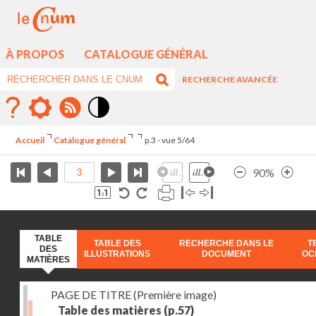
À PROPOS
CATALOGUE GÉNÉRAL
RECHERCHE AVANCÉE
Mode
contraste
Accueil
Catalogue général
p.3 - vue 5/64
élévé
90%
TABLE
TABLE DES
RECHERCHE DANS LE
T
DES
ILLUSTRATIONS
DOCUMENT
OC
MATIÈRES
PAGE DE TITRE (Première image)
Table des matières
(p.57)