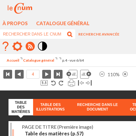
À PROPOS
CATALOGUE GÉNÉRAL
RECHERCHE AVANCÉE
Mode
contraste
Accueil
Catalogue général
p.4 - vue 6/64
élévé
110%
TABLE
TABLE DES
RECHERCHE DANS LE
T
DES
ILLUSTRATIONS
DOCUMENT
OC
MATIÈRES
PAGE DE TITRE (Première image)
Table des matières
(p.57)