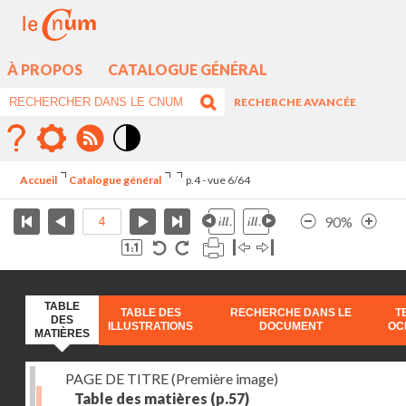
À PROPOS
CATALOGUE GÉNÉRAL
RECHERCHE AVANCÉE
Mode
contraste
Accueil
Catalogue général
p.4 - vue 6/64
élévé
90%
TABLE
TABLE DES
RECHERCHE DANS LE
T
DES
ILLUSTRATIONS
DOCUMENT
OC
MATIÈRES
PAGE DE TITRE (Première image)
Table des matières
(p.57)