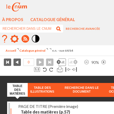
À PROPOS
CATALOGUE GÉNÉRAL
RECHERCHE AVANCÉE
Mode
contraste
Accueil
Catalogue général
n.n. - vue 64/64
élévé
90%
TABLE
TABLE DES
RECHERCHE DANS LE
T
DES
ILLUSTRATIONS
DOCUMENT
OC
MATIÈRES
PAGE DE TITRE (Première image)
Table des matières
(p.57)