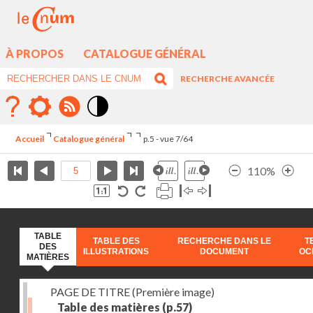
À PROPOS
CATALOGUE GÉNÉRAL
RECHERCHE AVANCÉE
Mode
contraste
Accueil
Catalogue général
p.5 - vue 7/64
élévé
110%
TABLE
TABLE DES
RECHERCHE DANS LE
T
DES
ILLUSTRATIONS
DOCUMENT
OC
MATIÈRES
PAGE DE TITRE (Première image)
Table des matières
(p.57)