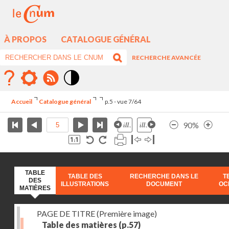
À PROPOS
CATALOGUE GÉNÉRAL
RECHERCHE AVANCÉE
Mode
contraste
Accueil
Catalogue général
p.5 - vue 7/64
élévé
90%
TABLE
TABLE DES
RECHERCHE DANS LE
T
DES
ILLUSTRATIONS
DOCUMENT
OC
MATIÈRES
PAGE DE TITRE (Première image)
Table des matières
(p.57)