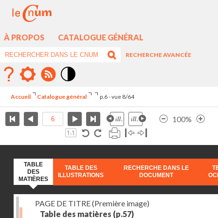
À PROPOS
CATALOGUE GÉNÉRAL
RECHERCHE AVANCÉE
Mode
contraste
Accueil
Catalogue général
p.6 - vue 8/64
élévé
100%
TABLE
TABLE DES
RECHERCHE DANS LE
T
DES
ILLUSTRATIONS
DOCUMENT
OC
MATIÈRES
PAGE DE TITRE (Première image)
Table des matières
(p.57)