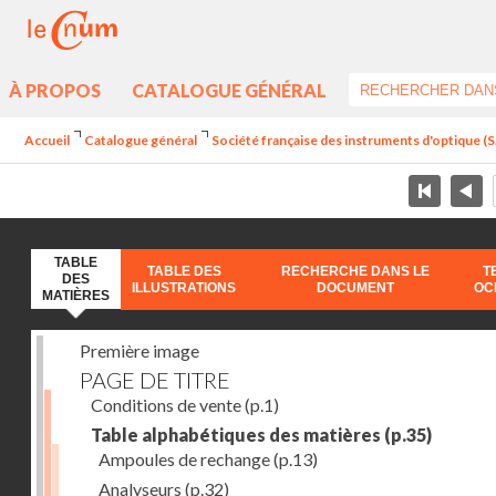
À PROPOS
CATALOGUE GÉNÉRAL
Accueil
Catalogue général
Société française des instruments d'optique (S.
TABLE
TABLE DES
RECHERCHE DANS LE
T
DES
ILLUSTRATIONS
DOCUMENT
OC
MATIÈRES
Première image
PAGE DE TITRE
Conditions de vente
(p.1)
Table alphabétiques des matières
(p.35)
Ampoules de rechange
(p.13)
Analyseurs
(p.32)