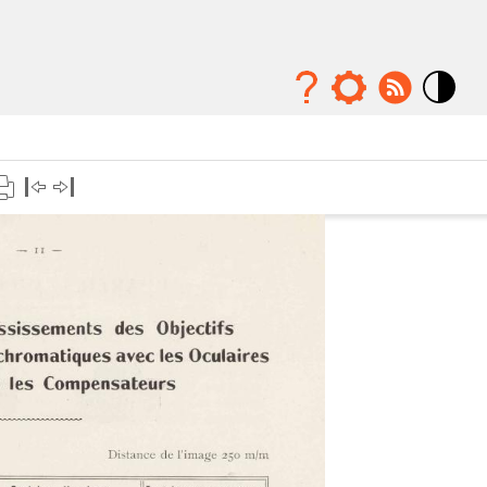
Mode
contraste
élévé