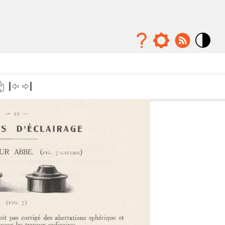
Mode
contraste
élévé