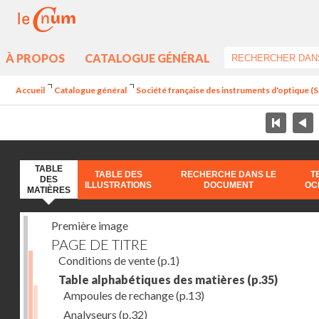
À PROPOS
CATALOGUE GÉNÉRAL
Accueil
Catalogue général
Société française des instruments d'optique (S.
TABLE
TABLE DES
RECHERCHE DANS LE
T
DES
ILLUSTRATIONS
DOCUMENT
OC
MATIÈRES
Première image
PAGE DE TITRE
Conditions de vente
(p.1)
Table alphabétiques des matières
(p.35)
Ampoules de rechange
(p.13)
Analyseurs
(p.32)