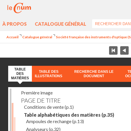
À PROPOS
CATALOGUE GÉNÉRAL
Accueil
Catalogue général
Société française des instruments d'optique (S.
TABLE
TABLE DES
RECHERCHE DANS LE
T
DES
ILLUSTRATIONS
DOCUMENT
OC
MATIÈRES
Première image
PAGE DE TITRE
Conditions de vente
(p.1)
Table alphabétiques des matières
(p.35)
Ampoules de rechange
(p.13)
Analyseurs
(p.32)