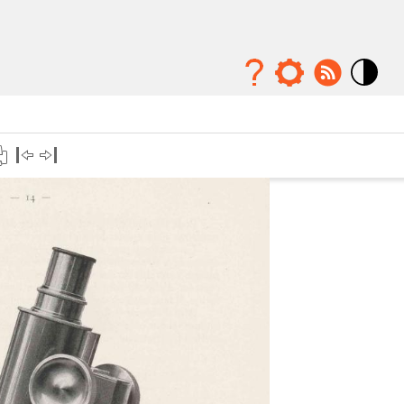
Mode
contraste
élévé