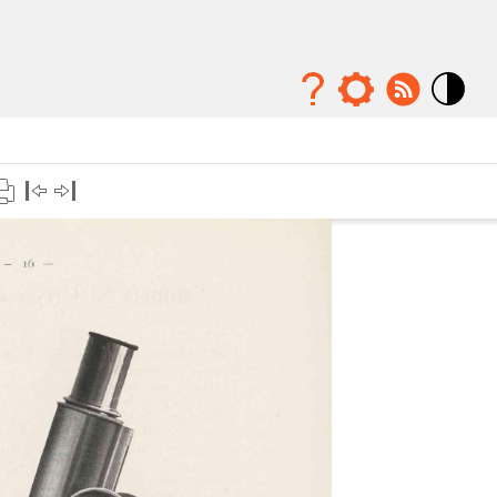
Mode
contraste
élévé