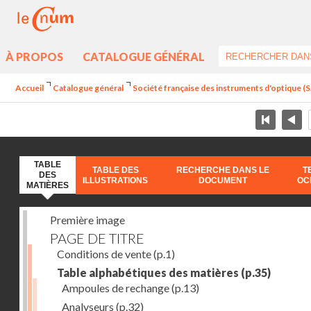
À PROPOS
CATALOGUE GÉNÉRAL
Accueil
Catalogue général
Société française des instruments d'optique (S.
TABLE
TABLE DES
RECHERCHE DANS LE
T
DES
ILLUSTRATIONS
DOCUMENT
OC
MATIÈRES
Première image
PAGE DE TITRE
Conditions de vente
(p.1)
Table alphabétiques des matières
(p.35)
Ampoules de rechange
(p.13)
Analyseurs
(p.32)