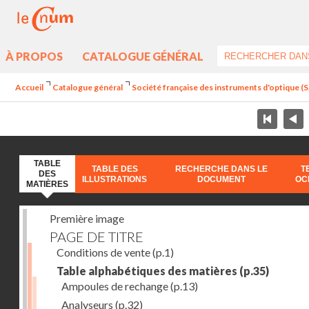
À PROPOS
CATALOGUE GÉNÉRAL
Accueil
Catalogue général
Société française des instruments d'optique (S.
TABLE
TABLE DES
RECHERCHE DANS LE
T
DES
ILLUSTRATIONS
DOCUMENT
OC
MATIÈRES
Première image
PAGE DE TITRE
Conditions de vente
(p.1)
Table alphabétiques des matières
(p.35)
Ampoules de rechange
(p.13)
Analyseurs
(p.32)