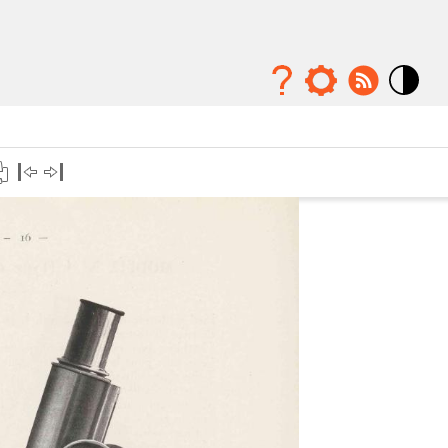
Mode
contraste
élévé