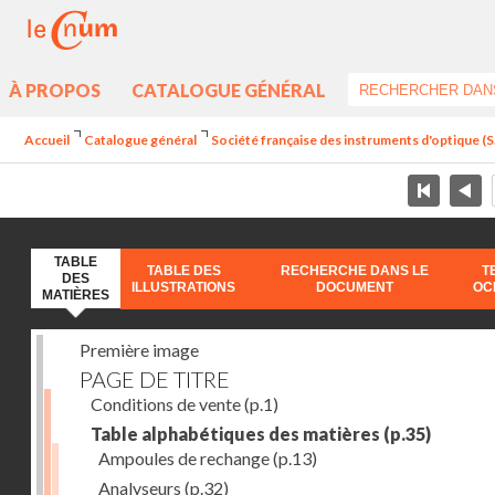
À PROPOS
CATALOGUE GÉNÉRAL
Accueil
Catalogue général
Société française des instruments d'optique (S.
TABLE
TABLE DES
RECHERCHE DANS LE
T
DES
ILLUSTRATIONS
DOCUMENT
OC
MATIÈRES
Première image
PAGE DE TITRE
Conditions de vente
(p.1)
Table alphabétiques des matières
(p.35)
Ampoules de rechange
(p.13)
Analyseurs
(p.32)