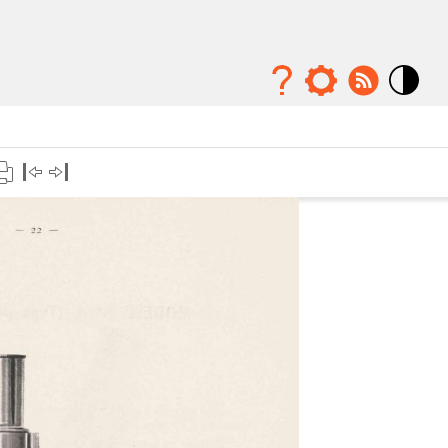
Mode
contraste
élévé