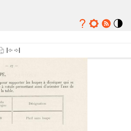
Mode
contraste
élévé