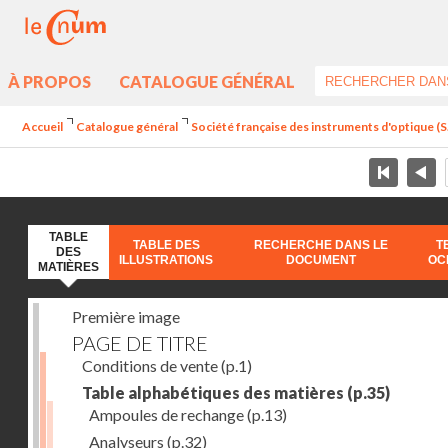
À PROPOS
CATALOGUE GÉNÉRAL
Accueil
Catalogue général
Société française des instruments d'optique (S.
TABLE
TABLE DES
RECHERCHE DANS LE
T
DES
ILLUSTRATIONS
DOCUMENT
OC
MATIÈRES
Première image
PAGE DE TITRE
Conditions de vente
(p.1)
Table alphabétiques des matières
(p.35)
Ampoules de rechange
(p.13)
Analyseurs
(p.32)