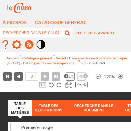
À PROPOS
CATALOGUE GÉNÉRAL
RECHERCHE AVANCÉE
Mode
contraste
Accueil
Catalogue général
Société française des instruments d'optique
élévé
(S.F.I.O.) - Catalogue des microscopes et a...
n.n. - vue 40/40
120%
TABLE
TABLE DES
RECHERCHE DANS LE
T
DES
ILLUSTRATIONS
DOCUMENT
OC
MATIÈRES
Première image