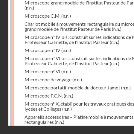
Microscope grand modèle de l'Institut Pasteur de Par
(n.n.)
Microscope C.M.
(n.n.)
Chariot mobile à mouvements rectangulaire du micr
grand modèle de l'Institut Pasteur de Paris
(n.n.)
Microscope n° IV bis, construit sur les indications de 
Professeur Calmette, de l'Institut Pasteur
(n.n.)
Microscope n° IV
(n.n.)
Microscope n° VI bis, construit sur les indications de 
Professeur Calmette, de l'Institut Pasteur
(n.n.)
Microscope n° VI
(n.n.)
Microscope de voyage
(n.n.)
Microscope portatif, modèle du docteur Jamot
(n.n.)
Microscope P.C.N.
(n.n.)
Microscope n° X, établi pour les travaux pratiques de
lycées et Collèges
(n.n.)
Appareils accessoires – Platine mobile à mouvements
rectangulaires
(n.n.)
Droits réservés - CNAM
Cyclorepère (marqueur à pointe de diamant
(n.n.)