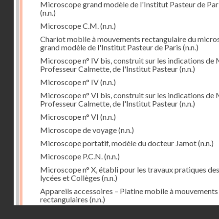
Microscope grand modèle de l'Institut Pasteur de Par
(n.n.)
Microscope C.M.
(n.n.)
Chariot mobile à mouvements rectangulaire du micr
grand modèle de l'Institut Pasteur de Paris
(n.n.)
Microscope n° IV bis, construit sur les indications de 
Professeur Calmette, de l'Institut Pasteur
(n.n.)
Microscope n° IV
(n.n.)
Microscope n° VI bis, construit sur les indications de 
Professeur Calmette, de l'Institut Pasteur
(n.n.)
Microscope n° VI
(n.n.)
Microscope de voyage
(n.n.)
Microscope portatif, modèle du docteur Jamot
(n.n.)
Microscope P.C.N.
(n.n.)
Microscope n° X, établi pour les travaux pratiques de
lycées et Collèges
(n.n.)
Appareils accessoires – Platine mobile à mouvements
rectangulaires
(n.n.)
Droits réservés - CNAM
Cyclorepère (marqueur à pointe de diamant
(n.n.)