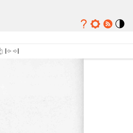
Mode
contraste
élévé