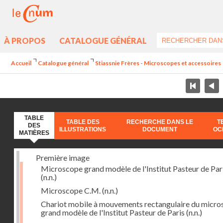
À PROPOS
CATALOGUE GÉNÉRAL
Accueil
Catalogue général
Stiassnie Frères - Microscopes et accessoires
TABLE
TABLE DES
RECHERCHE DANS LE
T
DES
ILLUSTRATIONS
DOCUMENT
OC
MATIÈRES
Première image
Microscope grand modèle de l'Institut Pasteur de Par
(n.n.)
Microscope C.M.
(n.n.)
Chariot mobile à mouvements rectangulaire du micr
grand modèle de l'Institut Pasteur de Paris
(n.n.)