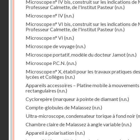
Microscope n° IV bis, construit sur les indications de 
Professeur Calmette, de l'Institut Pasteur
(n.n.)
Microscope n° IV
(n.n.)
Microscope n° VI bis, construit sur les indications de 
Professeur Calmette, de l'Institut Pasteur
(n.n.)
Microscope n° VI
(n.n.)
Microscope de voyage
(n.n.)
Microscope portatif, modèle du docteur Jamot
(n.n.)
Microscope P.C.N.
(n.n.)
Microscope n° X, établi pour les travaux pratiques de
lycées et Collèges
(n.n.)
Appareils accessoires – Platine mobile à mouvements
rectangulaires
(n.n.)
Cyclorepère (marqueur à pointe de diamant
(n.n.)
Compte-globules de Malassez
(n.n.)
Ultra-microscope, condensateur torique à fond noir
(n
Chambre claire de Malassez à angle variable
(n.n.)
Appareil à polarisation
(n.n.)