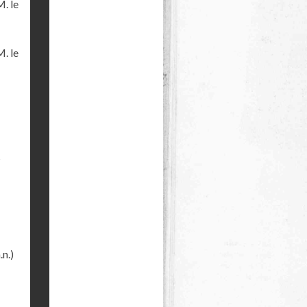
M. le
M. le
s
.n.)