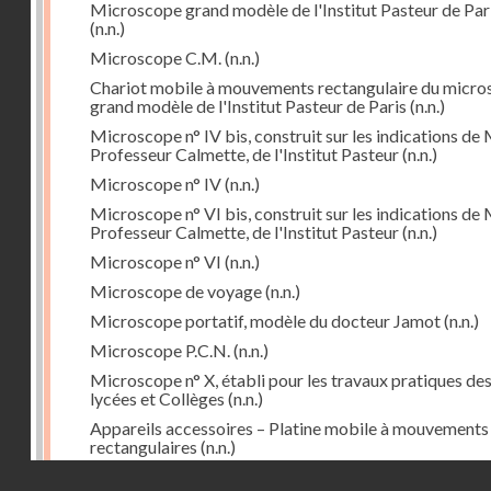
Microscope grand modèle de l'Institut Pasteur de Par
(n.n.)
Microscope C.M.
(n.n.)
Chariot mobile à mouvements rectangulaire du micr
grand modèle de l'Institut Pasteur de Paris
(n.n.)
Microscope n° IV bis, construit sur les indications de 
Professeur Calmette, de l'Institut Pasteur
(n.n.)
Microscope n° IV
(n.n.)
Microscope n° VI bis, construit sur les indications de 
Professeur Calmette, de l'Institut Pasteur
(n.n.)
Microscope n° VI
(n.n.)
Microscope de voyage
(n.n.)
Microscope portatif, modèle du docteur Jamot
(n.n.)
Microscope P.C.N.
(n.n.)
Microscope n° X, établi pour les travaux pratiques de
lycées et Collèges
(n.n.)
Appareils accessoires – Platine mobile à mouvements
rectangulaires
(n.n.)
Droits réservés - CNAM
Cyclorepère (marqueur à pointe de diamant
(n.n.)