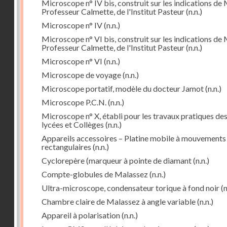
Microscope n° IV bis, construit sur les indications de 
Professeur Calmette, de l'Institut Pasteur
(n.n.)
Microscope n° IV
(n.n.)
Microscope n° VI bis, construit sur les indications de 
Professeur Calmette, de l'Institut Pasteur
(n.n.)
Microscope n° VI
(n.n.)
Microscope de voyage
(n.n.)
Microscope portatif, modèle du docteur Jamot
(n.n.)
Microscope P.C.N.
(n.n.)
Microscope n° X, établi pour les travaux pratiques de
lycées et Collèges
(n.n.)
Appareils accessoires – Platine mobile à mouvements
rectangulaires
(n.n.)
Cyclorepère (marqueur à pointe de diamant
(n.n.)
Compte-globules de Malassez
(n.n.)
Ultra-microscope, condensateur torique à fond noir
(n
Chambre claire de Malassez à angle variable
(n.n.)
Appareil à polarisation
(n.n.)