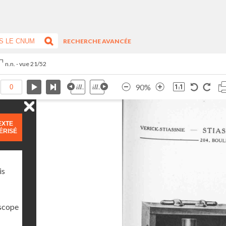
RECHERCHE AVANCÉE
n.n. - vue 21/52
90%
EXTE
ÉRISÉ
is
oscope