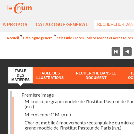
À PROPOS
CATALOGUE GÉNÉRAL
Accueil
Catalogue général
Stiassnie Frères - Microscopes et accessoires
TABLE
TABLE DES
RECHERCHE DANS LE
T
DES
ILLUSTRATIONS
DOCUMENT
OC
MATIÈRES
Première image
Microscope grand modèle de l'Institut Pasteur de Par
(n.n.)
Microscope C.M.
(n.n.)
Chariot mobile à mouvements rectangulaire du micr
grand modèle de l'Institut Pasteur de Paris
(n.n.)