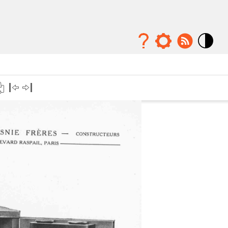
Mode
contraste
élévé