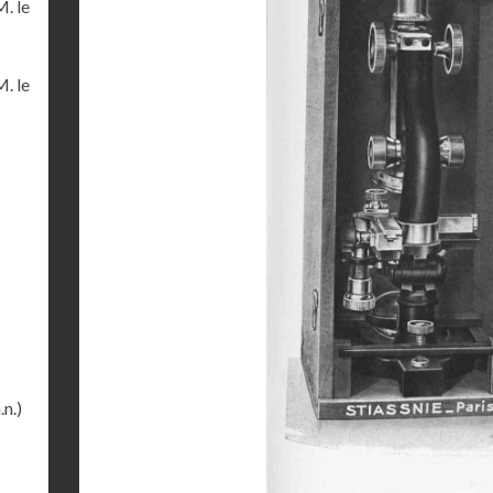
M. le
M. le
s
.n.)