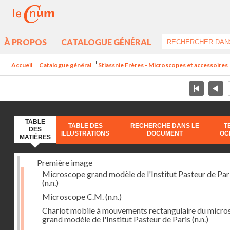
À PROPOS
CATALOGUE GÉNÉRAL
Accueil
Catalogue général
Stiassnie Frères - Microscopes et accessoires
TABLE
TABLE DES
RECHERCHE DANS LE
T
DES
ILLUSTRATIONS
DOCUMENT
OC
MATIÈRES
Première image
Microscope grand modèle de l'Institut Pasteur de Par
(n.n.)
Microscope C.M.
(n.n.)
Chariot mobile à mouvements rectangulaire du micr
grand modèle de l'Institut Pasteur de Paris
(n.n.)