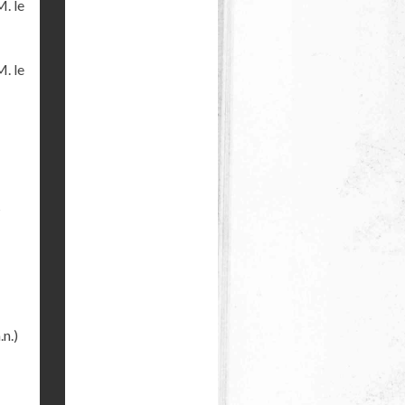
M. le
M. le
s
.n.)