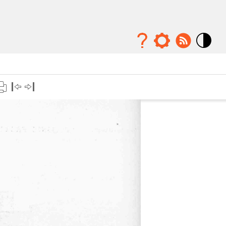
Mode
contraste
élévé