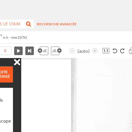
RECHERCHE AVANCÉE
n.n. - vue 22/52
(auto)
EXTE
ÉRISÉ
is
oscope