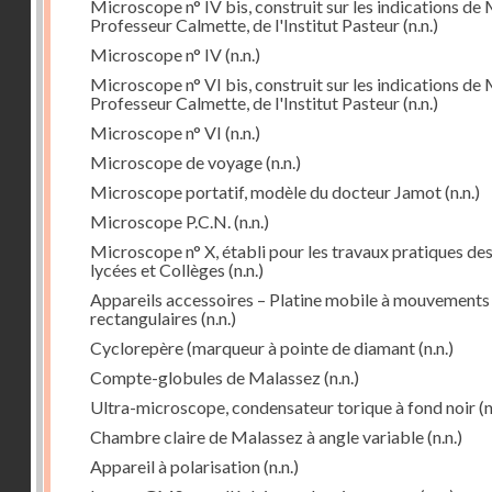
Microscope n° IV bis, construit sur les indications de 
Professeur Calmette, de l'Institut Pasteur
(n.n.)
Microscope n° IV
(n.n.)
Microscope n° VI bis, construit sur les indications de 
Professeur Calmette, de l'Institut Pasteur
(n.n.)
Microscope n° VI
(n.n.)
Microscope de voyage
(n.n.)
Microscope portatif, modèle du docteur Jamot
(n.n.)
Microscope P.C.N.
(n.n.)
Microscope n° X, établi pour les travaux pratiques de
lycées et Collèges
(n.n.)
Appareils accessoires – Platine mobile à mouvements
rectangulaires
(n.n.)
Cyclorepère (marqueur à pointe de diamant
(n.n.)
Compte-globules de Malassez
(n.n.)
Ultra-microscope, condensateur torique à fond noir
(n
Chambre claire de Malassez à angle variable
(n.n.)
Appareil à polarisation
(n.n.)