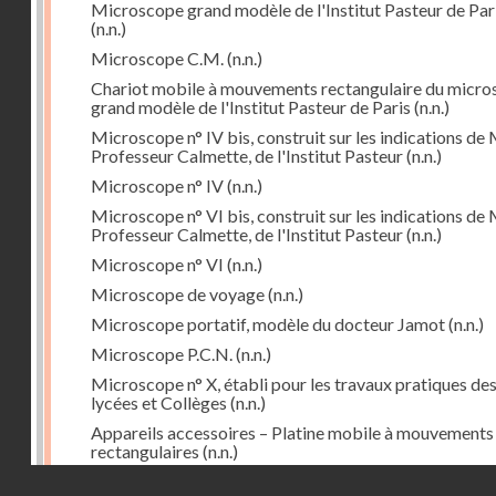
Microscope grand modèle de l'Institut Pasteur de Par
(n.n.)
Microscope C.M.
(n.n.)
Chariot mobile à mouvements rectangulaire du micr
grand modèle de l'Institut Pasteur de Paris
(n.n.)
Microscope n° IV bis, construit sur les indications de 
Professeur Calmette, de l'Institut Pasteur
(n.n.)
Microscope n° IV
(n.n.)
Microscope n° VI bis, construit sur les indications de 
Professeur Calmette, de l'Institut Pasteur
(n.n.)
Microscope n° VI
(n.n.)
Microscope de voyage
(n.n.)
Microscope portatif, modèle du docteur Jamot
(n.n.)
Microscope P.C.N.
(n.n.)
Microscope n° X, établi pour les travaux pratiques de
lycées et Collèges
(n.n.)
Appareils accessoires – Platine mobile à mouvements
rectangulaires
(n.n.)
Droits réservés - CNAM
Cyclorepère (marqueur à pointe de diamant
(n.n.)