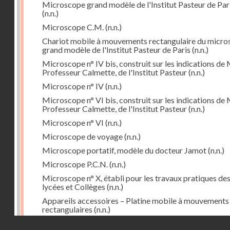
Microscope grand modèle de l'Institut Pasteur de Par
(n.n.)
Microscope C.M.
(n.n.)
Chariot mobile à mouvements rectangulaire du micr
grand modèle de l'Institut Pasteur de Paris
(n.n.)
Microscope n° IV bis, construit sur les indications de 
Professeur Calmette, de l'Institut Pasteur
(n.n.)
Microscope n° IV
(n.n.)
Microscope n° VI bis, construit sur les indications de 
Professeur Calmette, de l'Institut Pasteur
(n.n.)
Microscope n° VI
(n.n.)
Microscope de voyage
(n.n.)
Microscope portatif, modèle du docteur Jamot
(n.n.)
Microscope P.C.N.
(n.n.)
Microscope n° X, établi pour les travaux pratiques de
lycées et Collèges
(n.n.)
Appareils accessoires – Platine mobile à mouvements
rectangulaires
(n.n.)
Droits réservés - CNAM
Cyclorepère (marqueur à pointe de diamant
(n.n.)