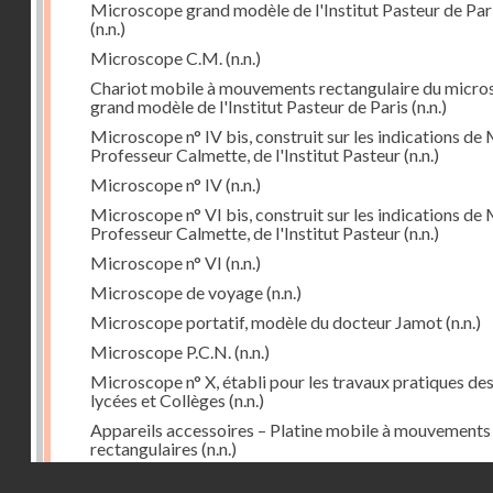
Microscope grand modèle de l'Institut Pasteur de Par
(n.n.)
Microscope C.M.
(n.n.)
Chariot mobile à mouvements rectangulaire du micr
grand modèle de l'Institut Pasteur de Paris
(n.n.)
Microscope n° IV bis, construit sur les indications de 
Professeur Calmette, de l'Institut Pasteur
(n.n.)
Microscope n° IV
(n.n.)
Microscope n° VI bis, construit sur les indications de 
Professeur Calmette, de l'Institut Pasteur
(n.n.)
Microscope n° VI
(n.n.)
Microscope de voyage
(n.n.)
Microscope portatif, modèle du docteur Jamot
(n.n.)
Microscope P.C.N.
(n.n.)
Microscope n° X, établi pour les travaux pratiques de
lycées et Collèges
(n.n.)
Appareils accessoires – Platine mobile à mouvements
rectangulaires
(n.n.)
Droits réservés - CNAM
Cyclorepère (marqueur à pointe de diamant
(n.n.)