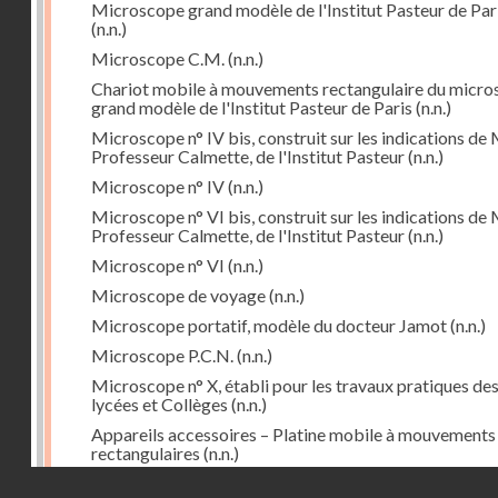
Microscope grand modèle de l'Institut Pasteur de Par
(n.n.)
Microscope C.M.
(n.n.)
Chariot mobile à mouvements rectangulaire du micr
grand modèle de l'Institut Pasteur de Paris
(n.n.)
Microscope n° IV bis, construit sur les indications de 
Professeur Calmette, de l'Institut Pasteur
(n.n.)
Microscope n° IV
(n.n.)
Microscope n° VI bis, construit sur les indications de 
Professeur Calmette, de l'Institut Pasteur
(n.n.)
Microscope n° VI
(n.n.)
Microscope de voyage
(n.n.)
Microscope portatif, modèle du docteur Jamot
(n.n.)
Microscope P.C.N.
(n.n.)
Microscope n° X, établi pour les travaux pratiques de
lycées et Collèges
(n.n.)
Appareils accessoires – Platine mobile à mouvements
rectangulaires
(n.n.)
Droits réservés - CNAM
Cyclorepère (marqueur à pointe de diamant
(n.n.)