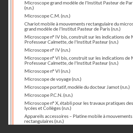
Microscope grand modèle de l'Institut Pasteur de Par
(n.n.)
Microscope C.M.
(n.n.)
Chariot mobile à mouvements rectangulaire du micr
grand modèle de l'Institut Pasteur de Paris
(n.n.)
Microscope n° IV bis, construit sur les indications de 
Professeur Calmette, de l'Institut Pasteur
(n.n.)
Microscope n° IV
(n.n.)
Microscope n° VI bis, construit sur les indications de 
Professeur Calmette, de l'Institut Pasteur
(n.n.)
Microscope n° VI
(n.n.)
Microscope de voyage
(n.n.)
Microscope portatif, modèle du docteur Jamot
(n.n.)
Microscope P.C.N.
(n.n.)
Microscope n° X, établi pour les travaux pratiques de
lycées et Collèges
(n.n.)
Appareils accessoires – Platine mobile à mouvements
rectangulaires
(n.n.)
Droits réservés - CNAM
Cyclorepère (marqueur à pointe de diamant
(n.n.)